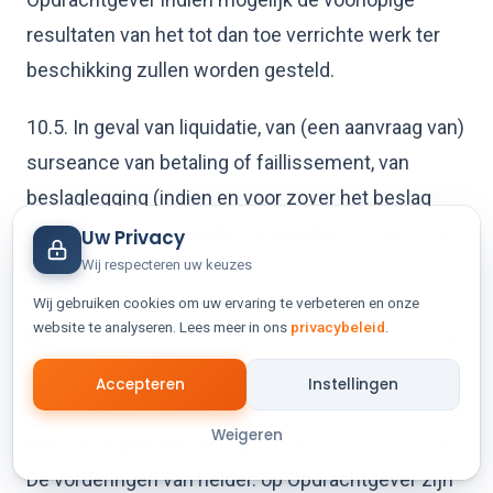
resultaten van het tot dan toe verrichte werk ter
beschikking zullen worden gesteld.
10.5. In geval van liquidatie, van (een aanvraag van)
surseance van betaling of faillissement, van
beslaglegging (indien en voor zover het beslag
niet binnen drie maanden is opgeheven) ten laste
Uw Privacy
van Opdrachtgever, staat het helder. vrij om de
Wij respecteren uw keuzes
Overeenkomst terstond en met directe ingang op
Wij gebruiken cookies om uw ervaring te verbeteren en onze
website te analyseren. Lees meer in ons
privacybeleid
.
te zeggen, zonder enige verplichtingen harerzijds
tot betaling van enige schadevergoeding of
Accepteren
Instellingen
schadeloosstelling. Rechterlijke tussenkomst dan
Weigeren
wel een ingebrekestelling is hiervoor niet vereist.
De vorderingen van helder. op Opdrachtgever zijn