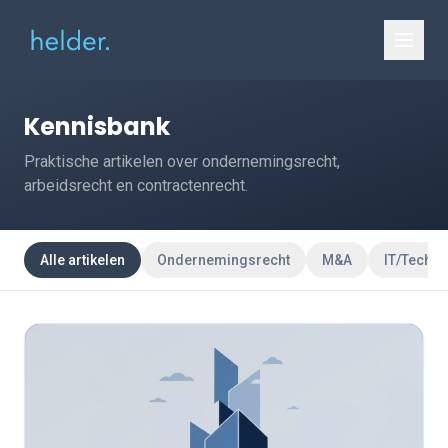
Kennisbank
Praktische artikelen over ondernemingsrecht,
arbeidsrecht en contractenrecht.
Alle artikelen
Ondernemingsrecht
M&A
IT/Tech R