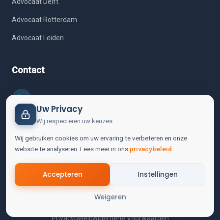
Advocaat Delft
Advocaat Rotterdam
Advocaat Leiden
Contact
070 430 57 66
Uw Privacy
Wij respecteren uw keuzes
contact@helderadvocatuur.nl
Wij gebruiken cookies om uw ervaring te verbeteren en onze
website te analyseren. Lees meer in ons
Molenstraat 33
privacybeleid
.
2513 BJ Den Haag
Accepteren
Instellingen
Weigeren
© 2026 Helder Advocatuur. Alle rechten voorbehouden.
Privacybeleid
Algemene Voorwaarden