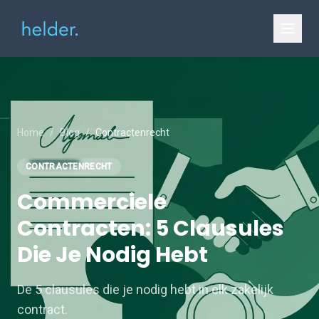
Home
/
Blog
/
Contractenrecht
CONTRACTENRECHT
Commerciele
Contracten: 5 Clausules
Die Je Nodig Hebt
De 5 clausules die je nodig hebt in elk zakelijk
contract.