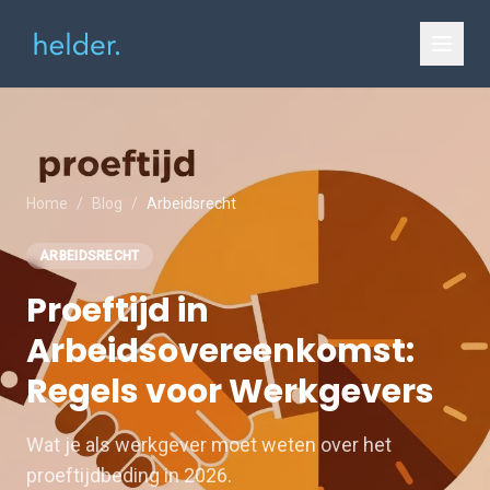
Home
/
Blog
/
Arbeidsrecht
ARBEIDSRECHT
Proeftijd in
Arbeidsovereenkomst:
Regels voor Werkgevers
Wat je als werkgever moet weten over het
proeftijdbeding in 2026.