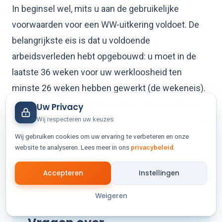
In beginsel wel, mits u aan de gebruikelijke
voorwaarden voor een WW-uitkering voldoet. De
belangrijkste eis is dat u voldoende
arbeidsverleden hebt opgebouwd: u moet in de
laatste 36 weken voor uw werkloosheid ten
minste 26 weken hebben gewerkt (de wekeneis).
Ontslag in de proeftijd wordt niet als verwijtbare
Uw Privacy
werkloosheid aangemerkt, zolang u niet zelf actief
Wij respecteren uw keuzes
hebt aangestuurd op het ontslag. Meld u zo snel
Wij gebruiken cookies om uw ervaring te verbeteren en onze
website te analyseren. Lees meer in ons
privacybeleid
.
mogelijk bij het UWV om uw rechten veilig te
stellen.
Accepteren
Instellingen
Weigeren